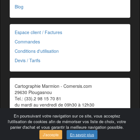
Blog
Espace client / Factures
Commandes
Conditions d'utilisation
Devis / Tarifs
Cartographie Marmion - Comersis.com
29630 Plougasnou
Tel.: (33).2 98 15 70 81
du mardi au vendredi de 09h30 à 12h30
Siret : 387 676 828 00057
En poursuivant votre navigation sur ce site, vous acceptez
Contact
l'utilisation de cookies afin de mémoriser vos liste de choix, votre
panier d'achat et vous garantir la meilleure navigation possible.
J'accepte
En savoir plus