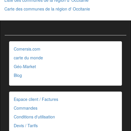
Carte des communes de la région d' Occitanie
Comersis.com
carte du monde
Géo-Market
Blog
Espace client / Factures
Commandes
Conditions d'utilisation
Devis / Tarifs