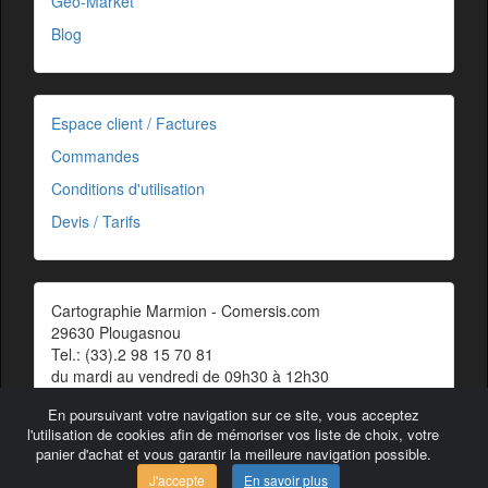
Géo-Market
Blog
Espace client / Factures
Commandes
Conditions d'utilisation
Devis / Tarifs
Cartographie Marmion - Comersis.com
29630 Plougasnou
Tel.: (33).2 98 15 70 81
du mardi au vendredi de 09h30 à 12h30
Siret : 387 676 828 00057
En poursuivant votre navigation sur ce site, vous acceptez
Contact
l'utilisation de cookies afin de mémoriser vos liste de choix, votre
panier d'achat et vous garantir la meilleure navigation possible.
J'accepte
En savoir plus