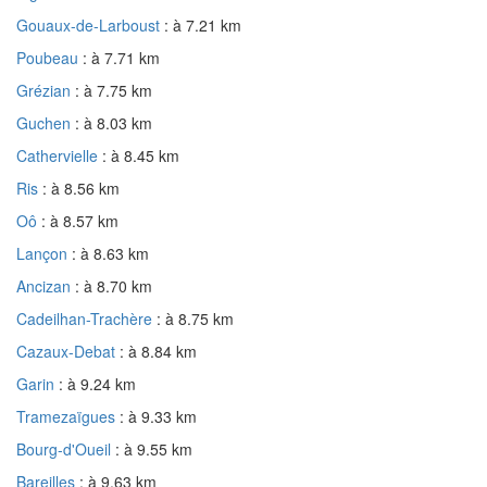
Gouaux-de-Larboust
: à 7.21 km
Poubeau
: à 7.71 km
Grézian
: à 7.75 km
Guchen
: à 8.03 km
Cathervielle
: à 8.45 km
Ris
: à 8.56 km
Oô
: à 8.57 km
Lançon
: à 8.63 km
Ancizan
: à 8.70 km
Cadeilhan-Trachère
: à 8.75 km
Cazaux-Debat
: à 8.84 km
Garin
: à 9.24 km
Tramezaïgues
: à 9.33 km
Bourg-d'Oueil
: à 9.55 km
Bareilles
: à 9.63 km