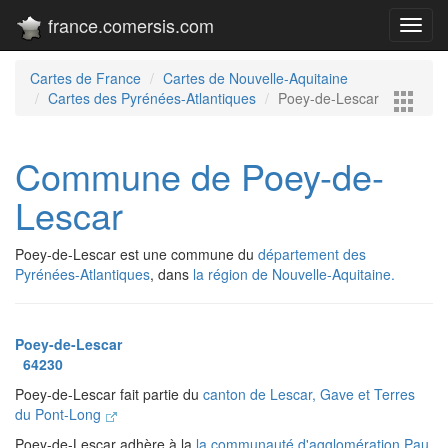
france.comersis.com
Toggl
navig
Cartes de France
Cartes de Nouvelle-Aquitaine
Cartes des Pyrénées-Atlantiques
Poey-de-Lescar
Commune de Poey-de-
Lescar
Poey-de-Lescar est une commune du
département des
Pyrénées-Atlantiques
, dans
la région de Nouvelle-Aquitaine.
Poey-de-Lescar
64230
Poey-de-Lescar fait partie du
canton de Lescar, Gave et Terres
du Pont-Long
Poey-de-Lescar adhère à la
la communauté d'agglomération Pau