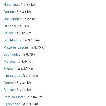
Narcastet
: à 5.35 km
Ouillon
: à 5.41 km
Rontignon
: à 5.55 km
Uzos
: à 6.10 km
Baliros
: à 6.65 km
Boeil-Bezing
: à 6.69 km
Mazères-Lezons
: à 6.75 km
Soumoulou
: à 6.79 km
Morlaàs
: à 6.84 km
Bizanos
: à 6.85 km
Limendous
: à 7.10 km
Gomer
: à 7.40 km
Beuste
: à 7.69 km
Pardies-Piétat
: à 7.94 km
Espéchède
: à 7.96 km