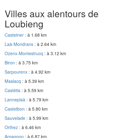
Villes aux alentours de
Loubieng
Castetner
: à 1.68 km
Laà-Mondrans
: à 2.64 km
Ozenx-Montestrucq
: à 3.12 km
Biron
: à 3.75 km
Sarpourenx
: à 4.92 km
Maslacq
: à 5.39 km
Castétis
: à 5.59 km
Lanneplaà
: à 5.79 km
Castetbon
: à 5.80 km
Sauvelade
: à 5.99 km
Orthez
: à 6.46 km
Argagnon
: à 6.87 km