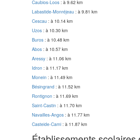
Caubios-Loos
: à 9.62 km
Labastide-Monréjeau
: à 9.81 km
Cescau
: à 10.14 km
Uzos
: à 10.30 km
Buros
: à 10.48 km
Abos
: à 10.57 km
Aressy
: à 11.06 km
Idron
: à 11.17 km
Monein
: à 11.49 km
Bésingrand
: à 11.52 km
Rontignon
: à 11.69 km
Saint-Castin
: à 11.70 km
Navailles-Angos
: à 11.77 km
Casteide-Cami
: à 11.87 km
Établissements scolaires