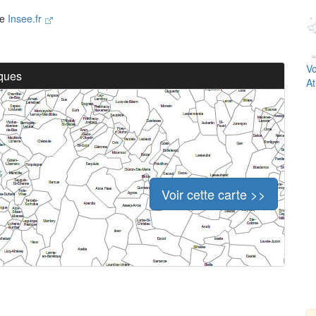
te
Insee.fr
Vo
iques
At
Voir cette carte >>