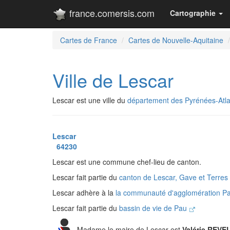
france.comersis.com
Cartographie
Cartes de France
Cartes de Nouvelle-Aquitaine
Ville de Lescar
Lescar est une ville du
département des Pyrénées-Atla
Lescar
64230
Lescar est une commune chef-lieu de canton.
Lescar fait partie du
canton de Lescar, Gave et Terre
Lescar adhère à la
la communauté d'agglomération P
Lescar fait partie du
bassin de vie de Pau
Madame le maire de Lescar est
Valérie REVE