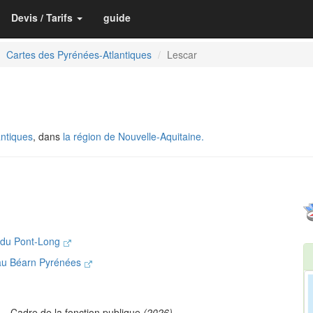
Devis / Tarifs
guide
Cartes des Pyrénées-Atlantiques
Lescar
ntiques
, dans
la région de Nouvelle-Aquitaine.
s du Pont-Long
au Béarn Pyrénées
L
- Cadre de la fonction publique
(2026)