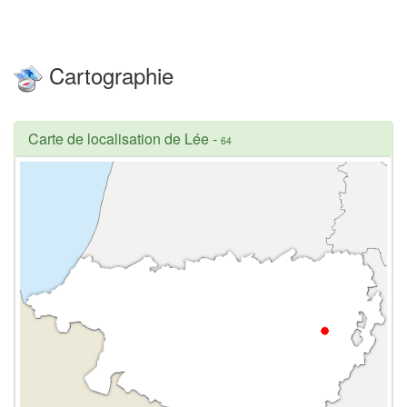
Cartographie
Carte de localisation de Lée
-
64