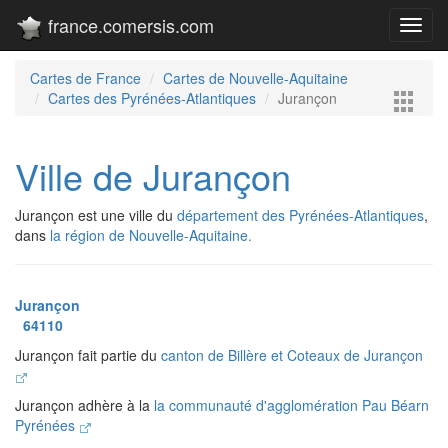
france.comersis.com
Toggl
navig
Cartes de France
Cartes de Nouvelle-Aquitaine
Cartes des Pyrénées-Atlantiques
Jurançon
Ville de Jurançon
Jurançon est une ville du
département des Pyrénées-Atlantiques
,
dans
la région de Nouvelle-Aquitaine.
Jurançon
64110
Jurançon fait partie du
canton de Billère et Coteaux de Jurançon
Jurançon adhère à la
la communauté d'agglomération Pau Béarn
Pyrénées