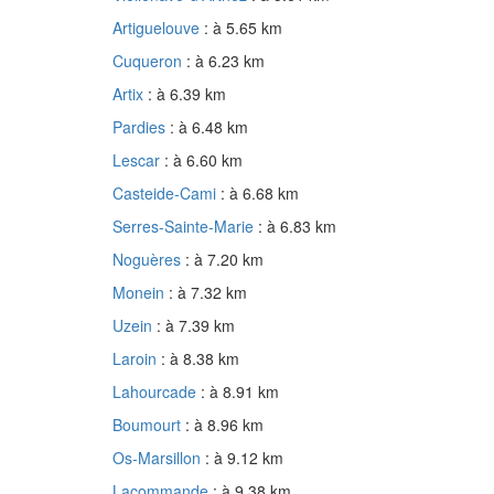
Artiguelouve
: à 5.65 km
Cuqueron
: à 6.23 km
Artix
: à 6.39 km
Pardies
: à 6.48 km
Lescar
: à 6.60 km
Casteide-Cami
: à 6.68 km
Serres-Sainte-Marie
: à 6.83 km
Noguères
: à 7.20 km
Monein
: à 7.32 km
Uzein
: à 7.39 km
Laroin
: à 8.38 km
Lahourcade
: à 8.91 km
Boumourt
: à 8.96 km
Os-Marsillon
: à 9.12 km
Lacommande
: à 9.38 km