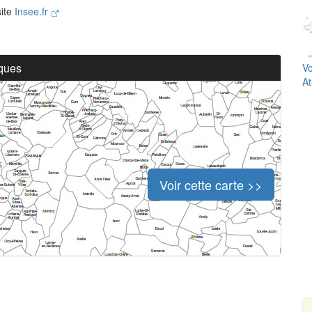
site
Insee.fr
iques
Vo
At
Voir cette carte >>