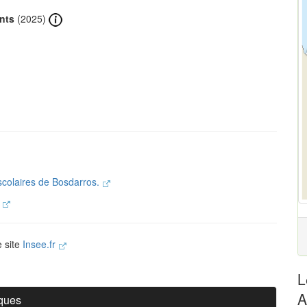
nts
(2025)
 scolaires de Bosdarros.
.
e site
Insee.fr
L
A
iques