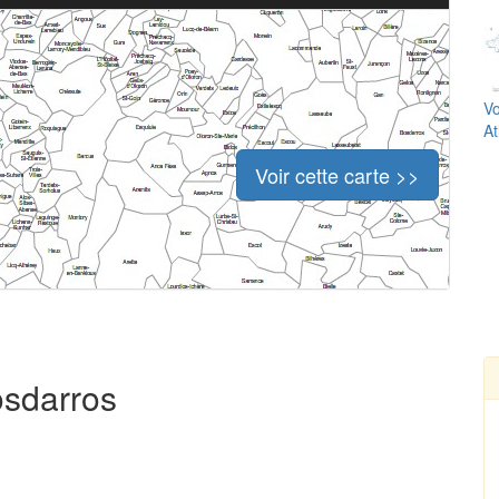
Vo
At
Voir cette carte >>
osdarros