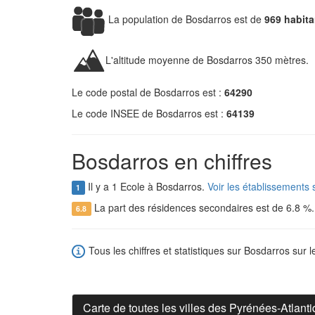
La population de Bosdarros est de
969 habita
L'altitude moyenne de Bosdarros 350 mètres.
Le code postal de Bosdarros est :
64290
Le code INSEE de Bosdarros est :
64139
Bosdarros en chiffres
Il y a 1 Ecole à Bosdarros.
Voir les établissements
1
La part des résidences secondaires est de 6.8 %
6.8
Tous les chiffres et statistiques sur Bosdarros sur l
Carte de toutes les villes des Pyrénées-Atlant