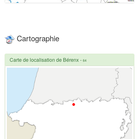
Cartographie
Carte de localisation de Bérenx
-
64