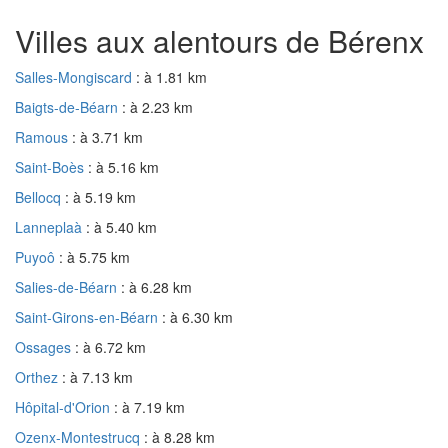
Villes aux alentours de Bérenx
Salles-Mongiscard
: à 1.81 km
Baigts-de-Béarn
: à 2.23 km
Ramous
: à 3.71 km
Saint-Boès
: à 5.16 km
Bellocq
: à 5.19 km
Lanneplaà
: à 5.40 km
Puyoô
: à 5.75 km
Salies-de-Béarn
: à 6.28 km
Saint-Girons-en-Béarn
: à 6.30 km
Ossages
: à 6.72 km
Orthez
: à 7.13 km
Hôpital-d'Orion
: à 7.19 km
Ozenx-Montestrucq
: à 8.28 km