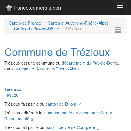
france.comersis.com
Toggl
navig
Cartes de France
Cartes d' Auvergne-Rhône-Alpes
Cartes du Puy-de-Dôme
Trézioux
Commune de Trézioux
Trézioux est une commune du
département du Puy-de-Dôme
,
dans
la région d' Auvergne-Rhône-Alpes.
Trézioux
63520
Trézioux fait partie du
canton de Billom
Trézioux adhère à la
la communauté de communes Billom
Communauté
Trézioux fait partie du
bassin de vie de Courpière