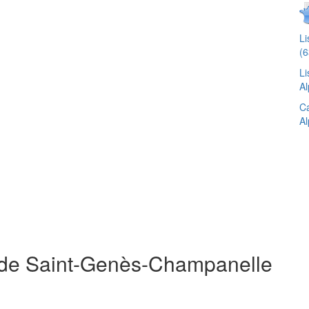
L
(6
Li
Al
Ca
Al
s de Saint-Genès-Champanelle