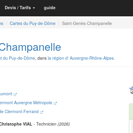
Devis / Tarifs
guide
es
Cartes du Puy-de-Dôme
Saint-Genès-Champanelle
-Champanelle
t du Puy-de-Dôme
, dans
la région d' Auvergne-Rhône-Alpes.
aumont
lermont Auvergne Métropole
 de Clermont-Ferrand
Christophe VIAL
- Technicien
(2026)