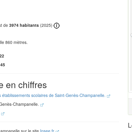
st de
3974 habitants
(2025)
le 860 mètres.
22
345
 en chiffres
es établissements scolaires de Saint-Genès-Champanelle.
t-Genès-Champanelle.
.
L
hampanelle sur le site
Insee.fr