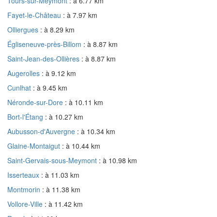
Tours-sur-Meymont
: à 6.77 km
Fayet-le-Château
: à 7.97 km
Olliergues
: à 8.29 km
Égliseneuve-près-Billom
: à 8.87 km
Saint-Jean-des-Ollières
: à 8.87 km
Augerolles
: à 9.12 km
Cunlhat
: à 9.45 km
Néronde-sur-Dore
: à 10.11 km
Bort-l'Étang
: à 10.27 km
Aubusson-d'Auvergne
: à 10.34 km
Glaine-Montaigut
: à 10.44 km
Saint-Gervais-sous-Meymont
: à 10.98 km
Isserteaux
: à 11.03 km
Montmorin
: à 11.38 km
Vollore-Ville
: à 11.42 km