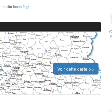
r le site
Insee.fr
Vo
(6
Voir cette carte >>