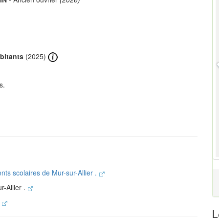
bitants
(2025)
s.
nts scolaires de Mur-sur-Allier .
-Allier .
.
L