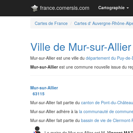
france.comersis.com
Cartographie
Cartes de France
Cartes d' Auvergne-Rhône-Alp
Ville de Mur-sur-Allier
Mur-sur-Allier est une ville du
département du Puy-de
Mur-sur-Allier
est une commune nouvelle issue du r
Mur-sur-Allier
63115
Mur-sur-Allier fait partie du
canton de Pont-du-Châtea
Mur-sur-Allier adhère à la
la communauté de commun
Mur-sur-Allier fait partie du
bassin de vie de Clermont
Le maire de Mur-sur-Allier est M.
Vincent MAZ