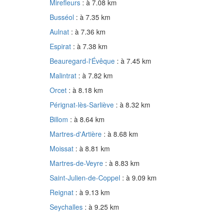
Mirefleurs
: à 7.08 km
Busséol
: à 7.35 km
Aulnat
: à 7.36 km
Espirat
: à 7.38 km
Beauregard-l'Évêque
: à 7.45 km
Malintrat
: à 7.82 km
Orcet
: à 8.18 km
Pérignat-lès-Sarliève
: à 8.32 km
Billom
: à 8.64 km
Martres-d'Artière
: à 8.68 km
Moissat
: à 8.81 km
Martres-de-Veyre
: à 8.83 km
Saint-Julien-de-Coppel
: à 9.09 km
Reignat
: à 9.13 km
Seychalles
: à 9.25 km