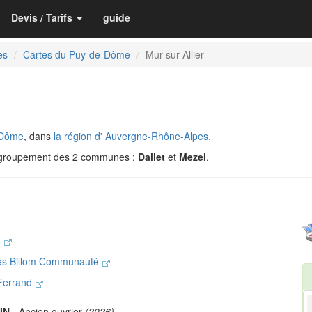
Devis / Tarifs
guide
es
Cartes du Puy-de-Dôme
Mur-sur-Allier
-Dôme
, dans
la région d' Auvergne-Rhône-Alpes.
egroupement des 2 communes :
Dallet
et
Mezel
.
u
es Billom Communauté
-Ferrand
IN
- Ancien ouvrier
(2026)