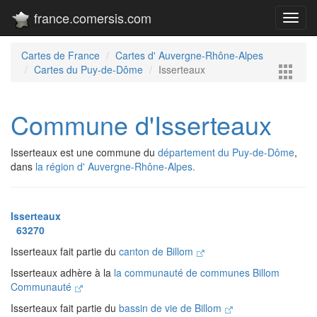
france.comersis.com
Toggl
navig
Cartes de France
Cartes d' Auvergne-Rhône-Alpes
Cartes du Puy-de-Dôme
Isserteaux
Commune d'Isserteaux
Isserteaux est une commune du
département du Puy-de-Dôme
,
dans
la région d' Auvergne-Rhône-Alpes.
Isserteaux
63270
Isserteaux fait partie du
canton de Billom
Isserteaux adhère à la
la communauté de communes Billom
Communauté
Isserteaux fait partie du
bassin de vie de Billom