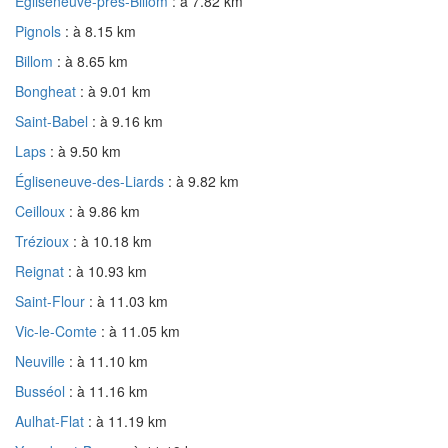
Égliseneuve-près-Billom
: à 7.82 km
Pignols
: à 8.15 km
Billom
: à 8.65 km
Bongheat
: à 9.01 km
Saint-Babel
: à 9.16 km
Laps
: à 9.50 km
Égliseneuve-des-Liards
: à 9.82 km
Ceilloux
: à 9.86 km
Trézioux
: à 10.18 km
Reignat
: à 10.93 km
Saint-Flour
: à 11.03 km
Vic-le-Comte
: à 11.05 km
Neuville
: à 11.10 km
Busséol
: à 11.16 km
Aulhat-Flat
: à 11.19 km