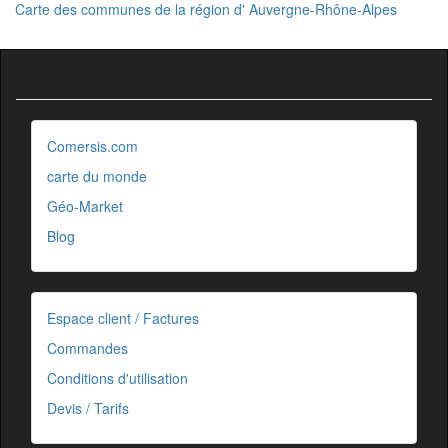
Carte des communes de la région d' Auvergne-Rhône-Alpes
Comersis.com
carte du monde
Géo-Market
Blog
Espace client / Factures
Commandes
Conditions d'utilisation
Devis / Tarifs