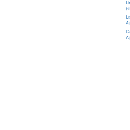
L
(6
Li
Al
Ca
Al