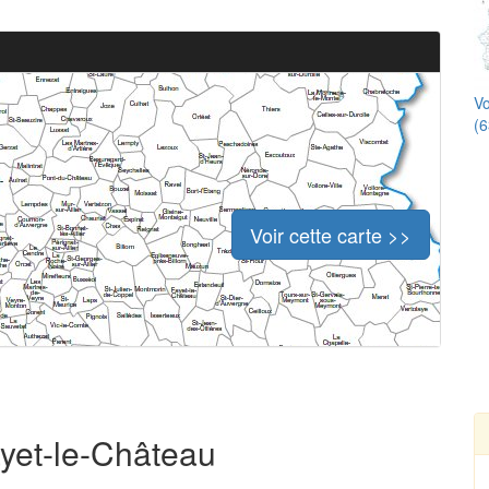
Vo
(6
Voir cette carte >>
ayet-le-Château