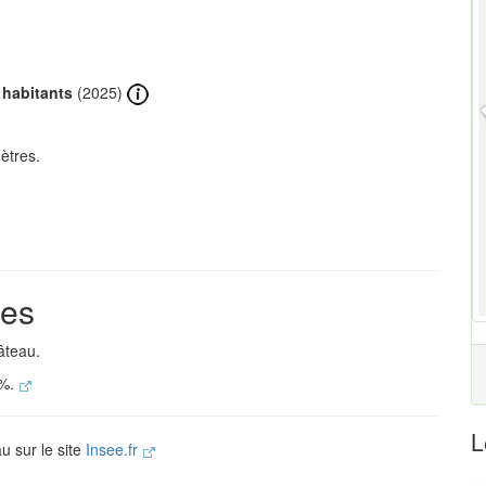
 habitants
(2025)
ètres.
res
âteau.
 %.
L
u sur le site
Insee.fr