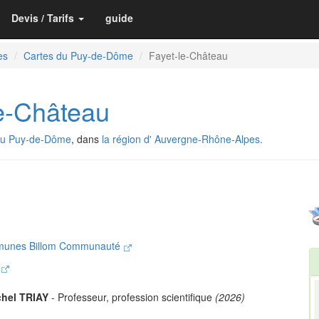
Devis / Tarifs
guide
es
Cartes du Puy-de-Dôme
Fayet-le-Château
e-Château
du Puy-de-Dôme
, dans
la région d' Auvergne-Rhône-Alpes.
munes Billom Communauté
m
chel TRIAY
- Professeur, profession scientifique
(2026)