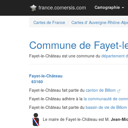
france.comersis.com
Cartographie
Cartes de France
Cartes d' Auvergne-Rhône-Alp
Commune de Fayet-l
Fayet-le-Château est une commune du
département 
Fayet-le-Château
63160
Fayet-le-Château fait partie du
canton de Billom
Fayet-le-Château adhère à la
la communauté de com
Fayet-le-Château fait partie du
bassin de vie de Billo
Le maire de Fayet-le-Château est M.
Jean-Mi