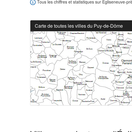
Tous les chiffres et statistiques sur Égliseneuve-prè
Carte de toutes les villes du Puy-de-Dôme