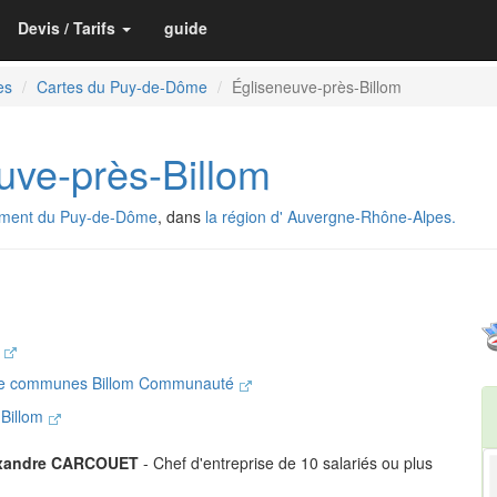
Devis / Tarifs
guide
es
Cartes du Puy-de-Dôme
Égliseneuve-près-Billom
ve-près-Billom
ement du Puy-de-Dôme
, dans
la région d' Auvergne-Rhône-Alpes.
m
de communes Billom Communauté
 Billom
xandre CARCOUET
- Chef d'entreprise de 10 salariés ou plus