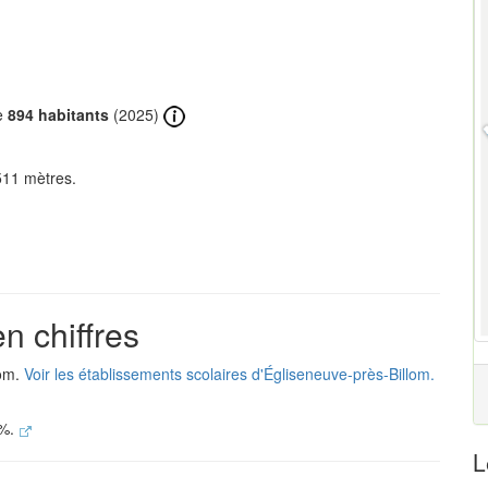
de
894 habitants
(2025)
511 mètres.
n chiffres
lom.
Voir les établissements scolaires d'Égliseneuve-près-Billom.
 %.
L