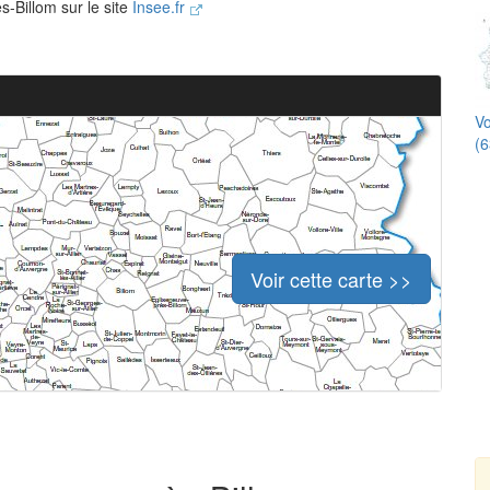
s-Billom sur le site
Insee.fr
Vo
(6
Voir cette carte >>