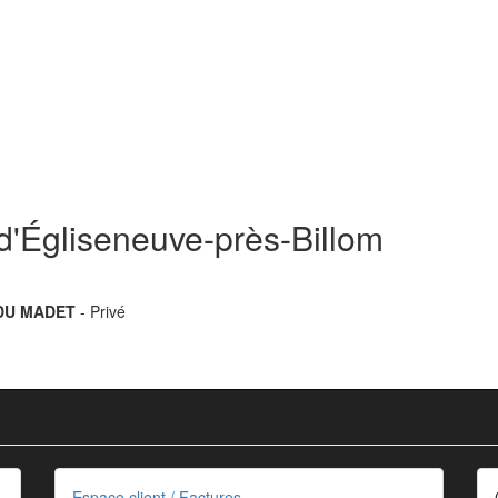
d'Égliseneuve-près-Billom
 DU MADET
- Privé
Espace client / Factures