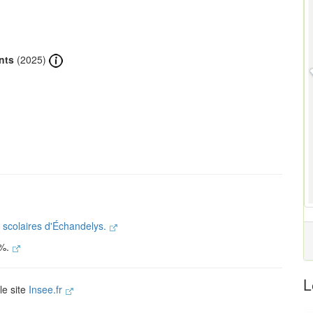
nts
(2025)
s scolaires d'Échandelys.
 %.
L
le site
Insee.fr