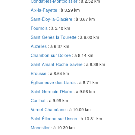
Condat-lès-Montboissier
: à 2.52 km
Aix-la-Fayette
: à 3.29 km
Saint-Éloy-la-Glacière
: à 3.67 km
Fournols
: à 5.40 km
Saint-Genès-la-Tourette
: à 6.00 km
Auzelles
: à 6.37 km
Chambon-sur-Dolore
: à 8.14 km
Saint-Amant-Roche-Savine
: à 8.36 km
Brousse
: à 8.64 km
Égliseneuve-des-Liards
: à 8.71 km
Saint-Germain-l'Herm
: à 9.56 km
Cunlhat
: à 9.96 km
Vernet-Chaméane
: à 10.09 km
Saint-Étienne-sur-Usson
: à 10.31 km
Monestier
: à 10.39 km