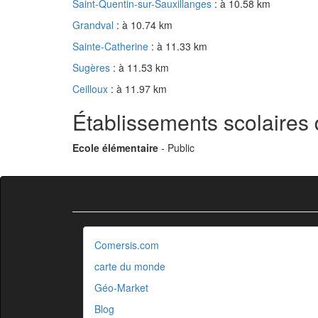
Saint-Quentin-sur-Sauxillanges
: à 10.58 km
Grandval
: à 10.74 km
Sainte-Catherine
: à 11.33 km
Sugères
: à 11.53 km
Ceilloux
: à 11.97 km
Établissements scolaires
Ecole élémentaire
- Public
Comersis.com
carte du monde
Géo-Market
Blog