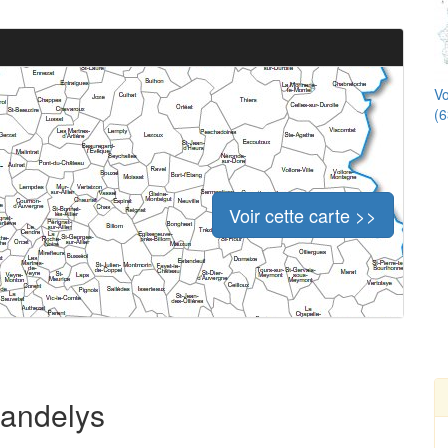
Vo
(6
Voir cette carte >>
handelys