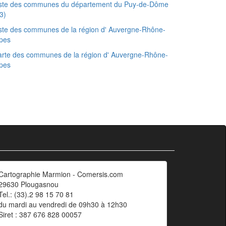
iste des communes du département du Puy-de-Dôme
3)
ste des communes de la région d' Auvergne-Rhône-
pes
rte des communes de la région d' Auvergne-Rhône-
pes
Cartographie Marmion - Comersis.com
29630 Plougasnou
Tel.: (33).2 98 15 70 81
du mardi au vendredi de 09h30 à 12h30
Siret : 387 676 828 00057