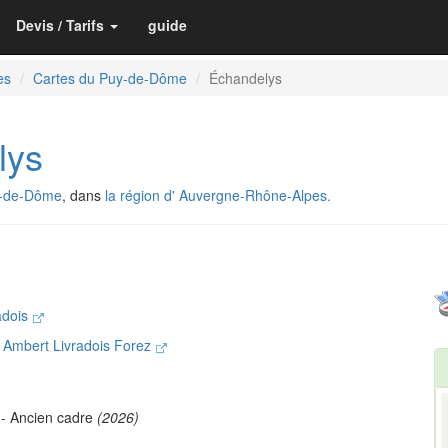
Devis / Tarifs
guide
es
Cartes du Puy-de-Dôme
Échandelys
lys
y-de-Dôme
, dans
la région d' Auvergne-Rhône-Alpes.
adois
Ambert Livradois Forez
- Ancien cadre
(2026)