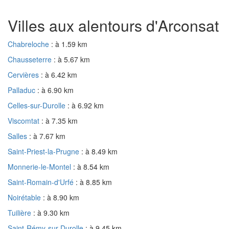
Villes aux alentours d'Arconsat
Chabreloche
: à 1.59 km
Chausseterre
: à 5.67 km
Cervières
: à 6.42 km
Palladuc
: à 6.90 km
Celles-sur-Durolle
: à 6.92 km
Viscomtat
: à 7.35 km
Salles
: à 7.67 km
Saint-Priest-la-Prugne
: à 8.49 km
Monnerie-le-Montel
: à 8.54 km
Saint-Romain-d'Urfé
: à 8.85 km
Noirétable
: à 8.90 km
Tuilière
: à 9.30 km
Saint-Rémy-sur-Durolle
: à 9.45 km