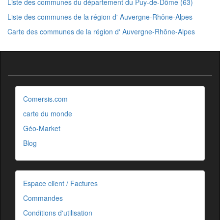
Liste des communes du département du Puy-de-Dôme (63)
Liste des communes de la région d' Auvergne-Rhône-Alpes
Carte des communes de la région d' Auvergne-Rhône-Alpes
Comersis.com
carte du monde
Géo-Market
Blog
Espace client / Factures
Commandes
Conditions d'utilisation