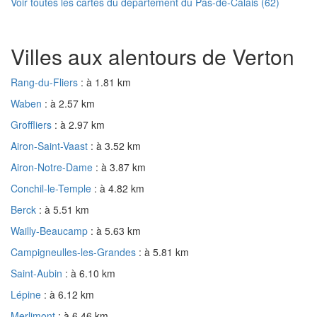
Voir toutes les cartes du département du Pas-de-Calais (62)
Villes aux alentours de Verton
Rang-du-Fliers
: à 1.81 km
Waben
: à 2.57 km
Groffliers
: à 2.97 km
Airon-Saint-Vaast
: à 3.52 km
Airon-Notre-Dame
: à 3.87 km
Conchil-le-Temple
: à 4.82 km
Berck
: à 5.51 km
Wailly-Beaucamp
: à 5.63 km
Campigneulles-les-Grandes
: à 5.81 km
Saint-Aubin
: à 6.10 km
Lépine
: à 6.12 km
Merlimont
: à 6.46 km