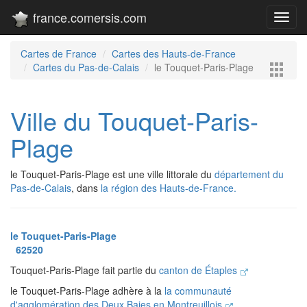
france.comersis.com
Toggl
navig
Cartes de France
Cartes des Hauts-de-France
Cartes du Pas-de-Calais
le Touquet-Paris-Plage
Ville du Touquet-Paris-
Plage
le Touquet-Paris-Plage est une ville littorale du
département du
Pas-de-Calais
, dans
la région des Hauts-de-France.
le Touquet-Paris-Plage
62520
Touquet-Paris-Plage fait partie du
canton de Étaples
le Touquet-Paris-Plage adhère à la
la communauté
d'agglomération des Deux Baies en Montreuillois