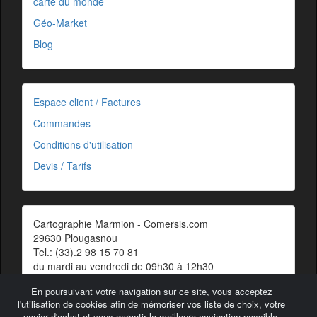
carte du monde
Géo-Market
Blog
Espace client / Factures
Commandes
Conditions d'utilisation
Devis / Tarifs
Cartographie Marmion - Comersis.com
29630 Plougasnou
Tel.: (33).2 98 15 70 81
du mardi au vendredi de 09h30 à 12h30
Siret : 387 676 828 00057
En poursuivant votre navigation sur ce site, vous acceptez
Contact
l'utilisation de cookies afin de mémoriser vos liste de choix, votre
panier d'achat et vous garantir la meilleure navigation possible.