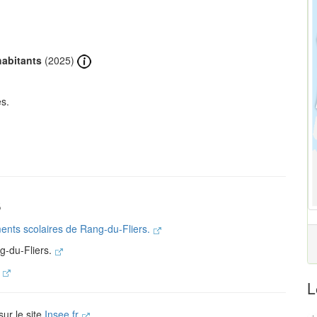
habitants
(2025)
s.
s
ments scolaires de Rang-du-Fliers.
g-du-Fliers.
.
L
sur le site
Insee.fr