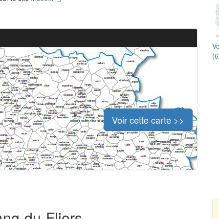
Vo
(6
Voir cette carte >>
ang-du-Fliers