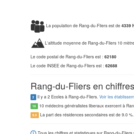
La population de Rang-du-Fliers est de
4339 
L'altitude moyenne de Rang-du-Fliers 10 mètre
Le code postal de Rang-du-Fliers est :
62180
Le code INSEE de Rang-du-Fliers est :
62688
Rang-du-Fliers en chiffre
Il y a 2 Ecoles à Rang-du-Fliers.
Voir les établisse
2
10 médecins généralistes liberaux exercent à Ran
10
La part des résidences secondaires est de 9.0 %
9.0
Tous les chiffres et statistiques sur Rang-du-Fliers 