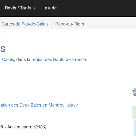
Devis / Tarifs
guide
Cartes du Pas-de-Calais
Rang-du-Fliers
rs
-Calais
, dans
la région des Hauts-de-France.
tion des Deux Baies en Montreuillois
IN
- Ancien cadre
(2026)