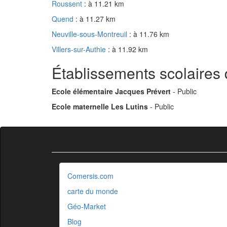
Roussent
: à 11.21 km
Quend
: à 11.27 km
Neuville-sous-Montreuil
: à 11.76 km
Villers-sur-Authie
: à 11.92 km
Établissements scolaires
Ecole élémentaire Jacques Prévert
- Public
Ecole maternelle Les Lutins
- Public
Comersis.com
carte du monde
Géo-Market
Blog