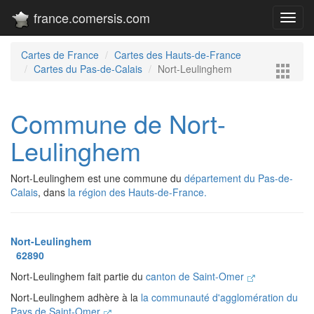
france.comersis.com
Toggl
navig
Cartes de France
Cartes des Hauts-de-France
Cartes du Pas-de-Calais
Nort-Leulinghem
Commune de Nort-
Leulinghem
Nort-Leulinghem est une commune du
département du Pas-de-
Calais
, dans
la région des Hauts-de-France.
Nort-Leulinghem
62890
Nort-Leulinghem fait partie du
canton de Saint-Omer
Nort-Leulinghem adhère à la
la communauté d'agglomération du
Pays de Saint-Omer