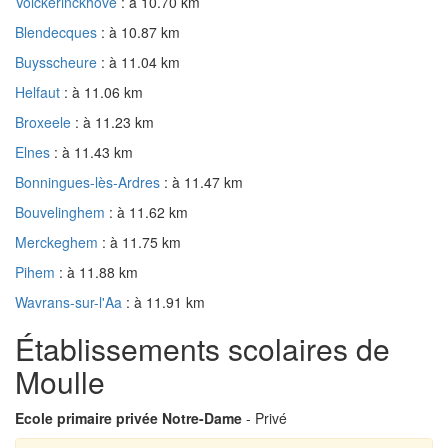
Volckerinckhove
: à 10.70 km
Blendecques
: à 10.87 km
Buysscheure
: à 11.04 km
Helfaut
: à 11.06 km
Broxeele
: à 11.23 km
Elnes
: à 11.43 km
Bonningues-lès-Ardres
: à 11.47 km
Bouvelinghem
: à 11.62 km
Merckeghem
: à 11.75 km
Pihem
: à 11.88 km
Wavrans-sur-l'Aa
: à 11.91 km
Établissements scolaires de
Moulle
Ecole primaire privée Notre-Dame
- Privé