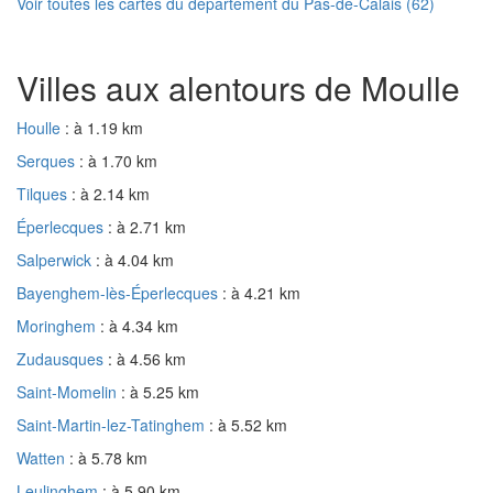
Voir toutes les cartes du département du Pas-de-Calais (62)
Villes aux alentours de Moulle
Houlle
: à 1.19 km
Serques
: à 1.70 km
Tilques
: à 2.14 km
Éperlecques
: à 2.71 km
Salperwick
: à 4.04 km
Bayenghem-lès-Éperlecques
: à 4.21 km
Moringhem
: à 4.34 km
Zudausques
: à 4.56 km
Saint-Momelin
: à 5.25 km
Saint-Martin-lez-Tatinghem
: à 5.52 km
Watten
: à 5.78 km
Leulinghem
: à 5.90 km