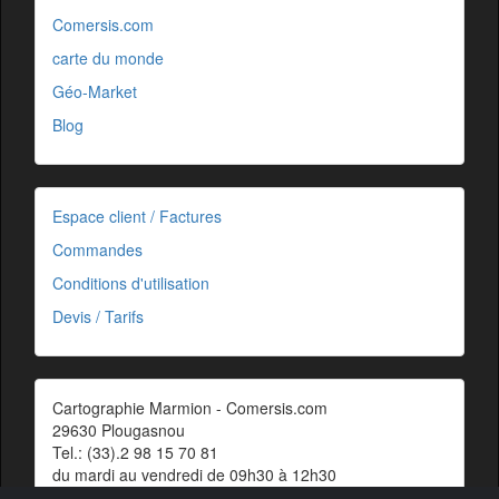
Comersis.com
carte du monde
Géo-Market
Blog
Espace client / Factures
Commandes
Conditions d'utilisation
Devis / Tarifs
Cartographie Marmion - Comersis.com
29630 Plougasnou
Tel.: (33).2 98 15 70 81
du mardi au vendredi de 09h30 à 12h30
Siret : 387 676 828 00057