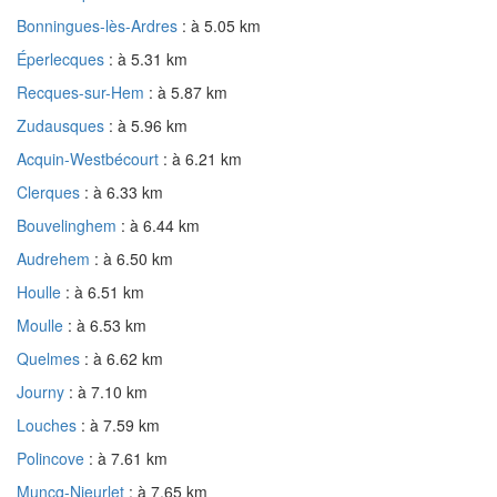
Bonningues-lès-Ardres
: à 5.05 km
Éperlecques
: à 5.31 km
Recques-sur-Hem
: à 5.87 km
Zudausques
: à 5.96 km
Acquin-Westbécourt
: à 6.21 km
Clerques
: à 6.33 km
Bouvelinghem
: à 6.44 km
Audrehem
: à 6.50 km
Houlle
: à 6.51 km
Moulle
: à 6.53 km
Quelmes
: à 6.62 km
Journy
: à 7.10 km
Louches
: à 7.59 km
Polincove
: à 7.61 km
Muncq-Nieurlet
: à 7.65 km