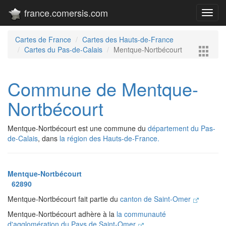
france.comersis.com
Toggl
navig
Cartes de France
Cartes des Hauts-de-France
Cartes du Pas-de-Calais
Mentque-Nortbécourt
Commune de Mentque-
Nortbécourt
Mentque-Nortbécourt est une commune du
département du Pas-
de-Calais
, dans
la région des Hauts-de-France.
Mentque-Nortbécourt
62890
Mentque-Nortbécourt fait partie du
canton de Saint-Omer
Mentque-Nortbécourt adhère à la
la communauté
d'agglomération du Pays de Saint-Omer