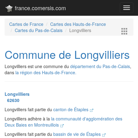
france.comersis.com
Toggl
navig
Cartes de France
Cartes des Hauts-de-France
Cartes du Pas-de-Calais
Longvilliers
Commune de Longvilliers
Longvilliers est une commune du
département du Pas-de-Calais
,
dans
la région des Hauts-de-France.
Longvilliers
62630
Longvilliers fait partie du
canton de Étaples
Longvilliers adhère à la
la communauté d'agglomération des
Deux Baies en Montreuillois
Longvilliers fait partie du
bassin de vie de Étaples