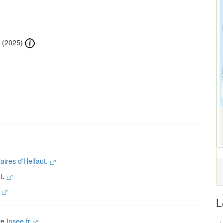
(2025)
laires d'Helfaut.
t.
.
L
ite
Insee.fr