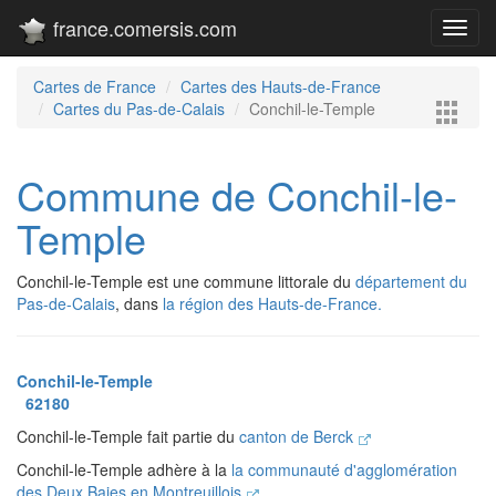
france.comersis.com
Toggl
navig
Cartes de France
Cartes des Hauts-de-France
Cartes du Pas-de-Calais
Conchil-le-Temple
Commune de Conchil-le-
Temple
Conchil-le-Temple est une commune littorale du
département du
Pas-de-Calais
, dans
la région des Hauts-de-France.
Conchil-le-Temple
62180
Conchil-le-Temple fait partie du
canton de Berck
Conchil-le-Temple adhère à la
la communauté d'agglomération
des Deux Baies en Montreuillois