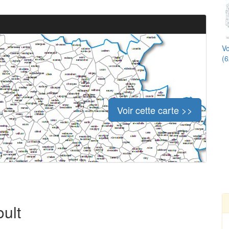
Vo
(6
Voir cette carte >>
oult