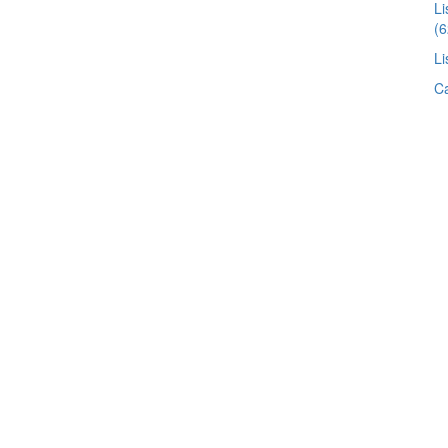
Li
(6
Li
Ca