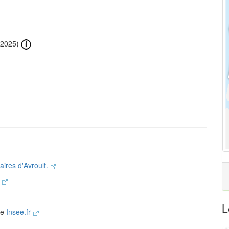
2025)
aires d'Avroult.
.
L
ite
Insee.fr