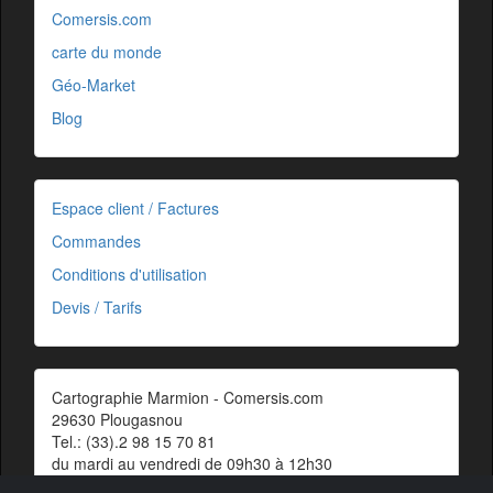
Comersis.com
carte du monde
Géo-Market
Blog
Espace client / Factures
Commandes
Conditions d'utilisation
Devis / Tarifs
Cartographie Marmion - Comersis.com
29630 Plougasnou
Tel.: (33).2 98 15 70 81
du mardi au vendredi de 09h30 à 12h30
Siret : 387 676 828 00057