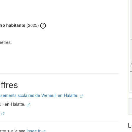
95 habitants
(2025)
mètres.
ffres
issements scolaires de Verneuil-en-Halatte.
il-en-Halatte.
.
L
tte sur le site
Insee.fr