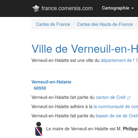
france.comersis.com
Cartographie
Cartes de France
Cartes des Hauts-de-France
Ville de Verneuil-en-H
Verneuil-en-Halatte est une ville du
département de l' 
Verneuil-en-Halatte
60550
Verneuil-en-Halatte fait partie du
canton de Creil
Verneuil-en-Halatte adhère à la
la communauté de com
Verneuil-en-Halatte fait partie du
bassin de vie de Crei
Le maire de Verneuil-en-Halatte est M.
Philip