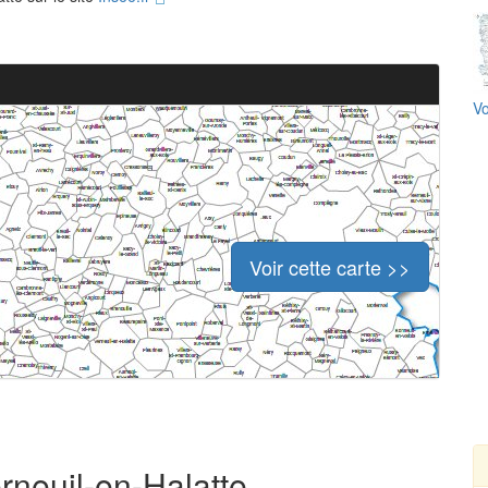
Vo
Voir cette carte >>
erneuil-en-Halatte