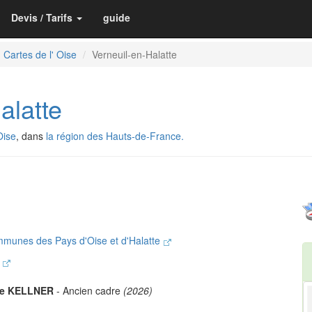
Devis / Tarifs
guide
Cartes de l' Oise
Verneuil-en-Halatte
alatte
Oise
, dans
la région des Hauts-de-France.
munes des Pays d'Oise et d'Halatte
l
pe KELLNER
- Ancien cadre
(2026)