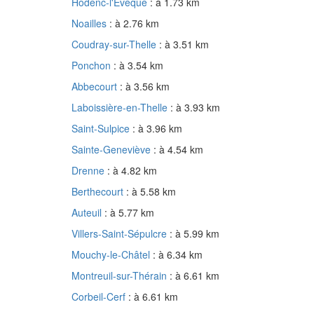
Hodenc-l'Évêque
: à 1.73 km
Noailles
: à 2.76 km
Coudray-sur-Thelle
: à 3.51 km
Ponchon
: à 3.54 km
Abbecourt
: à 3.56 km
Laboissière-en-Thelle
: à 3.93 km
Saint-Sulpice
: à 3.96 km
Sainte-Geneviève
: à 4.54 km
Drenne
: à 4.82 km
Berthecourt
: à 5.58 km
Auteuil
: à 5.77 km
Villers-Saint-Sépulcre
: à 5.99 km
Mouchy-le-Châtel
: à 6.34 km
Montreuil-sur-Thérain
: à 6.61 km
Corbeil-Cerf
: à 6.61 km