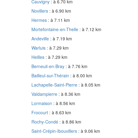
Cauvigny
: à 6.70 km
Novillers
: à 6.90 km
Hermes
: à 7.11 km
Mortefontaine-en-Thelle
: à 7.12 km
Andeville
: à 7.19 km
Warluis
: à 7.29 km
Heilles
: à 7.29 km
Berneuil-en-Bray
: à 7.76 km
Bailleul-sur-Thérain
: à 8.00 km
Lachapelle-Saint-Pierre
: à 8.05 km
Valdampierre
: à 8.36 km
Lormaison
: à 8.56 km
Frocourt
: à 8.63 km
Rochy-Condé
: à 8.86 km
Saint-Crépin-Ibouvillers
: à 9.06 km