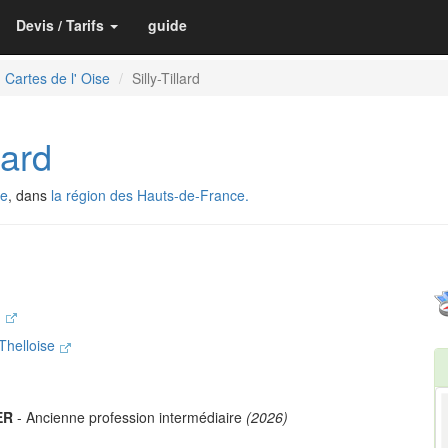
Devis / Tarifs
guide
Cartes de l' Oise
Silly-Tillard
lard
se
, dans
la région des Hauts-de-France.
n
Thelloise
ER
- Ancienne profession intermédiaire
(2026)