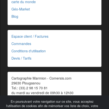
carte du monde
Géo-Market
Blog
Espace client / Factures
Commandes
Conditions d'utilisation
Devis / Tarifs
Cartographie Marmion - Comersis.com
29630 Plougasnou
Tel.: (33).2 98 15 70 81
du mardi au vendredi de 09h30 à 12h30
Siret : 387 676 828 00057
En poursuivant votre navigation sur ce site, vous acceptez
Contact
l'utilisation de cookies afin de mémoriser vos liste de choix, votre