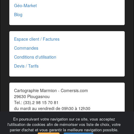
Géo-Market
Blog
Espace client / Factures
Commandes
Conditions d'utilisation
Devis / Tarifs
Cartographie Marmion - Comersis.com
29630 Plougasnou
Tel.: (33).2 98 15 70 81
du mardi au vendredi de 09h30 à 12h30
Siret : 387 676 828 00057
En poursuivant votre navigation sur ce site, vous acceptez
Contact
l'utilisation de cookies afin de mémoriser vos liste de choix, votre
panier d'achat et vous garantir la meilleure navigation possible.