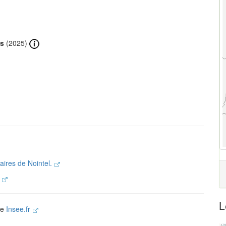
ts
(2025)
laires de Nointel.
.
L
ite
Insee.fr