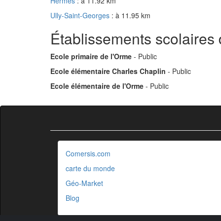
Hermes
: à 11.92 km
Ully-Saint-Georges
: à 11.95 km
Établissements scolaires
Ecole primaire de l'Orme
- Public
Ecole élémentaire Charles Chaplin
- Public
Ecole élémentaire de l'Orme
- Public
Comersis.com
carte du monde
Géo-Market
Blog