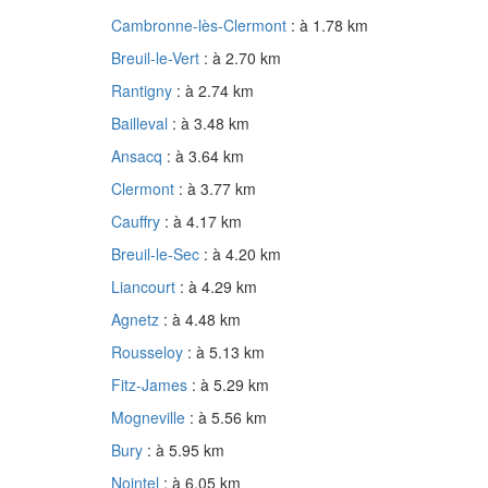
Cambronne-lès-Clermont
: à 1.78 km
Breuil-le-Vert
: à 2.70 km
Rantigny
: à 2.74 km
Bailleval
: à 3.48 km
Ansacq
: à 3.64 km
Clermont
: à 3.77 km
Cauffry
: à 4.17 km
Breuil-le-Sec
: à 4.20 km
Liancourt
: à 4.29 km
Agnetz
: à 4.48 km
Rousseloy
: à 5.13 km
Fitz-James
: à 5.29 km
Mogneville
: à 5.56 km
Bury
: à 5.95 km
Nointel
: à 6.05 km