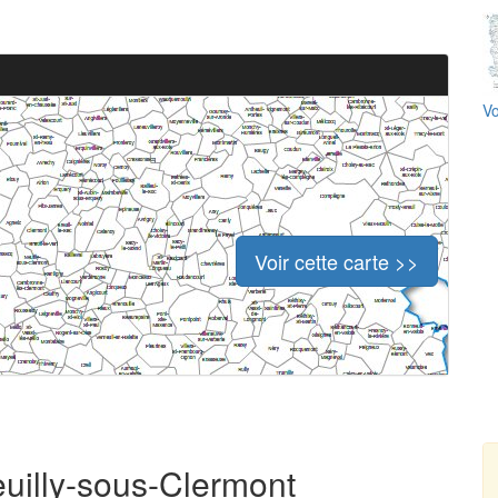
Vo
Voir cette carte >>
euilly-sous-Clermont