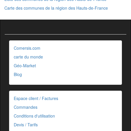
Carte des communes de la région des Hauts-de-France
Comersis.com
carte du monde
Géo-Market
Blog
Espace client / Factures
Commandes
Conditions d'utilisation
Devis / Tarifs