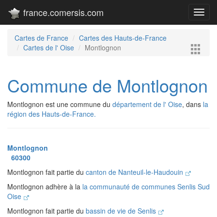
france.comersis.com
Toggl
navig
Cartes de France
Cartes des Hauts-de-France
Cartes de l' Oise
Montlognon
Commune de Montlognon
Montlognon est une commune du
département de l' Oise
, dans
la
région des Hauts-de-France.
Montlognon
60300
Montlognon fait partie du
canton de Nanteuil-le-Haudouin
Montlognon adhère à la
la communauté de communes Senlis Sud
Oise
Montlognon fait partie du
bassin de vie de Senlis