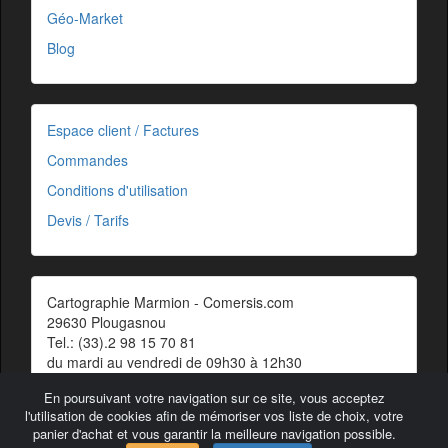
Géo-Market
Blog
Espace client / Factures
Commandes
Conditions d'utilisation
Devis / Tarifs
Cartographie Marmion - Comersis.com
29630 Plougasnou
Tel.: (33).2 98 15 70 81
du mardi au vendredi de 09h30 à 12h30
Siret : 387 676 828 00057
En poursuivant votre navigation sur ce site, vous acceptez
Contact
l'utilisation de cookies afin de mémoriser vos liste de choix, votre
panier d'achat et vous garantir la meilleure navigation possible.