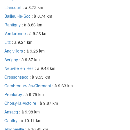
Liancourt
: à 8.72 km
Bailleul-le-Soc
: à 8.74 km
Rantigny
: à 8.86 km
Verderonne
: à 9.23 km
Litz
: à 9.24 km
Angivillers
: à 9.25 km
Avrigny
: à 9.37 km
Neuville-en-Hez
: à 9.43 km
Cressonsacq
: à 9.55 km
Cambronne-lès-Clermont
: à 9.63 km
Pronleroy
: à 9.75 km
Choisy-la-Victoire
: à 9.87 km
Ansacq
: à 9.98 km
Cauffry
: à 10.11 km
Mogneville
: à 10.45 km