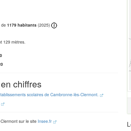
t de
1179 habitants
(2025)
t 129 mètres.
0
20
n chiffres
 établissements scolaires de Cambronne-lès-Clermont.
.
-Clermont sur le site
Insee.fr
L