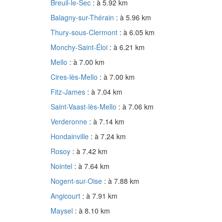
Breuil-le-Sec
: à 5.92 km
Balagny-sur-Thérain
: à 5.96 km
Thury-sous-Clermont
: à 6.05 km
Monchy-Saint-Éloi
: à 6.21 km
Mello
: à 7.00 km
Cires-lès-Mello
: à 7.00 km
Fitz-James
: à 7.04 km
Saint-Vaast-lès-Mello
: à 7.06 km
Verderonne
: à 7.14 km
Hondainville
: à 7.24 km
Rosoy
: à 7.42 km
Nointel
: à 7.64 km
Nogent-sur-Oise
: à 7.88 km
Angicourt
: à 7.91 km
Maysel
: à 8.10 km