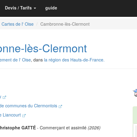
Devis / Tarifs
guide
Cartes de l' Oise
Cambronne-lès-Clermont
ne-lès-Clermont
ement de l' Oise
, dans
la région des Hauts-de-France.
uy
de communes du Clermontois
de Liancourt
hristophe GATTÉ
- Commerçant et assimilé
(2026)