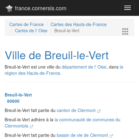
france.comersis.com
Toggl
navig
Cartes de France
Cartes des Hauts-de-France
Cartes de l' Oise
Breuil-le-Vert
Ville de Breuil-le-Vert
Breuil-le-Vert est une ville du
département de l' Oise
, dans
la
région des Hauts-de-France.
Breuil-le-Vert
60600
Breuil-le-Vert fait partie du
canton de Clermont
Breuil-le-Vert adhère à la
la communauté de communes du
Clermontois
Breuil-le-Vert fait partie du
bassin de vie de Clermont