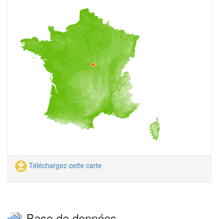
Téléchargez cette carte
Base de données