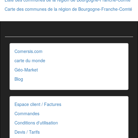
Carte des communes de la région de Bourgogne-Franche-Comté
Comersis.com
carte du monde
Géo-Market
Blog
Espace client / Factures
Commandes
Conditions d'utilisation
Devis / Tarifs