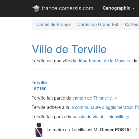
france.comersis.com
Cartographie
Cartes de France
Cartes du Grand-Est
Cartes
Ville de Terville
Terville est une ville du
département de la Moselle
, da
Terville
57180
Terville fait partie du
canton de Thionville
Terville adhère à la
la communauté d'agglomération Po
Terville fait partie du
bassin de vie de Thionville
Le maire de Terville est M.
Olivier POSTAL
- I