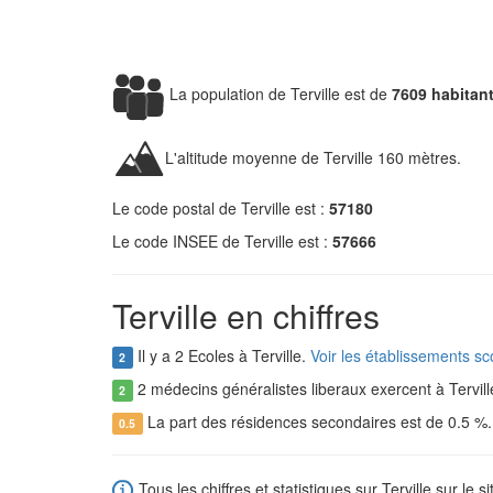
La population de Terville est de
7609 habitan
L'altitude moyenne de Terville 160 mètres.
Le code postal de Terville est :
57180
Le code INSEE de Terville est :
57666
Terville en chiffres
Il y a 2 Ecoles à Terville.
Voir les établissements sco
2
2 médecins généralistes liberaux exercent à Tervill
2
La part des résidences secondaires est de 0.5 %
0.5
Tous les chiffres et statistiques sur Terville sur le s