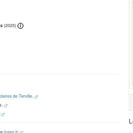
ts
(2025)
laires de Terville.
e.
.
L
ite
Insee.fr