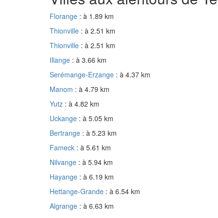
Florange
: à 1.89 km
Thionville
: à 2.51 km
Thionville
: à 2.51 km
Illange
: à 3.66 km
Serémange-Erzange
: à 4.37 km
Manom
: à 4.79 km
Yutz
: à 4.82 km
Uckange
: à 5.05 km
Bertrange
: à 5.23 km
Fameck
: à 5.61 km
Nilvange
: à 5.94 km
Hayange
: à 6.19 km
Hettange-Grande
: à 6.54 km
Algrange
: à 6.63 km