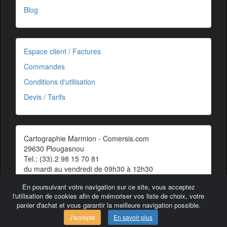
Blog
Espace client / Factures
Commandes
Conditions d'utilisation
Devis / Tarifs
Cartographie Marmion - Comersis.com
29630 Plougasnou
Tel.: (33).2 98 15 70 81
du mardi au vendredi de 09h30 à 12h30
Siret : 387 676 828 00057
En poursuivant votre navigation sur ce site, vous acceptez
Contact
l'utilisation de cookies afin de mémoriser vos liste de choix, votre
panier d'achat et vous garantir la meilleure navigation possible.
J'accepte
En savoir plus