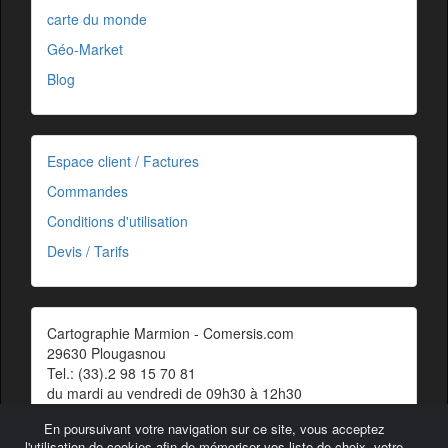
carte du monde
Géo-Market
Blog
Espace client / Factures
Commandes
Conditions d'utilisation
Devis / Tarifs
Cartographie Marmion - Comersis.com
29630 Plougasnou
Tel.: (33).2 98 15 70 81
du mardi au vendredi de 09h30 à 12h30
Siret : 387 676 828 00057
En poursuivant votre navigation sur ce site, vous acceptez
Contact
l'utilisation de cookies afin de mémoriser vos liste de choix, votre